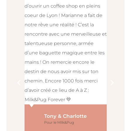
d’ouvrir un coffee shop en pleins
recommanda
coeur de Lyon ! Marianne a fait de
enthousias
notre rêve une réalité ! C’est la
originalité
rencontre avec une merveilleuse et
couleurs, 
talentueuse personne, armée
matériaux
d’une baguette magique entre les
nouvel int
mains ! On remercie encore le
correspon
destin de nous avoir mis sur ton
Pa
chemin. Encore 1000 fois merci
C
d’avoir créé ce lieu de A à Z :
Po
Milk&Pug Forever 💛
Tony & Charlotte
Pour le Milk&Pug